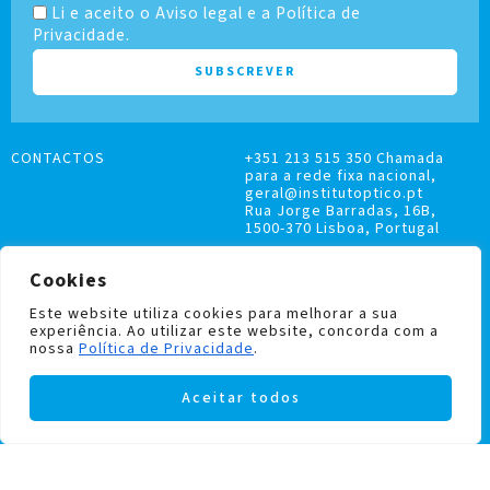
Li e aceito o Aviso legal e a Política de
Privacidade.
CONTACTOS
+351 213 515 350 Chamada
para a rede fixa nacional,
geral@institutoptico.pt
Rua Jorge Barradas, 16B,
1500-370 Lisboa, Portugal
Cookies
Este website utiliza cookies para melhorar a sua
experiência. Ao utilizar este website, concorda com a
LIVRO DE RECLAMAÇÕES
nossa
Política de Privacidade
.
POLÍTICA DE PRIVACIDADE E COOKIES
Aceitar todos
Institutoptico ©
2026
– Todos os direitos
reservados.