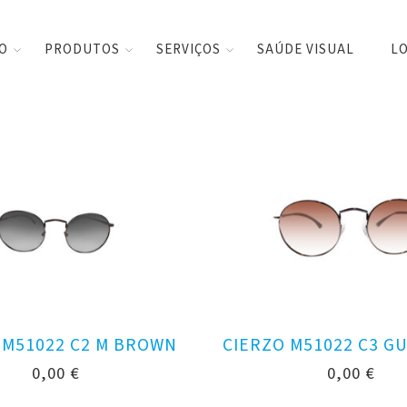
CO
PRODUTOS
SERVIÇOS
SAÚDE VISUAL
LO
 M51022 C2 M BROWN
CIERZO M51022 C3 G
0,00
€
0,00
€