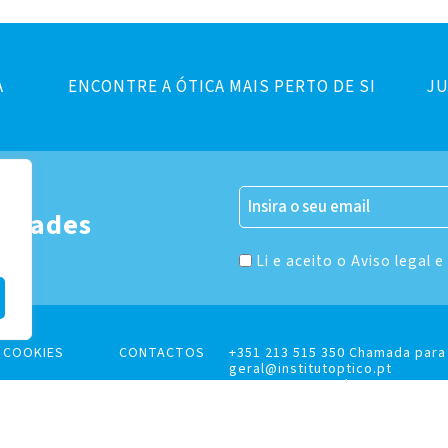
A
ENCONTRE A ÓTICA MAIS PERTO DE SI
JU
er
vidades
Li e aceito o Aviso legal e
E COOKIES
CONTACTOS
+351 213 515 350 Chamada para 
geral@institutoptico.pt
Rua Jorge Barradas, 16B, 1500-
Institutoptico ©
2026
– Todos os direitos reservados.