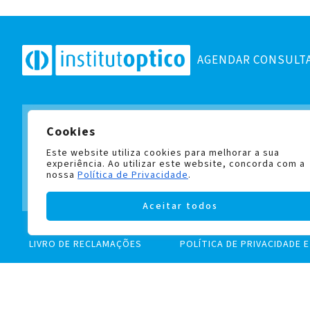
AGENDAR CONSULT
Cookies
Subscreva a nossa newslett
e fique a par de todas as no
Este website utiliza cookies para melhorar a sua
experiência. Ao utilizar este website, concorda com a
nossa
Política de Privacidade
.
Aceitar todos
LIVRO DE RECLAMAÇÕES
POLÍTICA DE PRIVACIDADE 