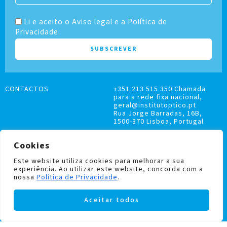
Li e aceito o Aviso legal e a Política de
Privacidade.
CONTACTOS
+351 213 515 350 Chamada
para a rede fixa nacional,
geral@institutoptico.pt
Rua Jorge Barradas, 16B,
1500-370 Lisboa, Portugal
Cookies
Este website utiliza cookies para melhorar a sua
experiência. Ao utilizar este website, concorda com a
LIVRO DE RECLAMAÇÕES
nossa
Política de Privacidade
.
POLÍTICA DE PRIVACIDADE E COOKIES
Aceitar todos
Institutoptico ©
2026
– Todos os direitos