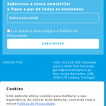
Subscreva a nossa newsletter
e fique a par de todas as novidades
Li e aceito o Aviso legal e a Política de
Privacidade.
CONTACTOS
+351 213 515 350 Chamada
para a rede fixa nacional,
geral@institutoptico.pt
Rua Jorge Barradas, 16B,
1500-370 Lisboa, Portugal
Cookies
Este website utiliza cookies para melhorar a sua
experiência. Ao utilizar este website, concorda com a
LIVRO DE RECLAMAÇÕES
nossa
Política de Privacidade
.