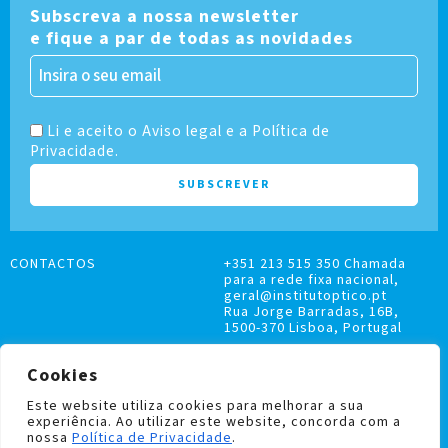
Subscreva a nossa newsletter
e fique a par de todas as novidades
Li e aceito o Aviso legal e a Política de
Privacidade.
CONTACTOS
+351 213 515 350 Chamada
para a rede fixa nacional,
geral@institutoptico.pt
Rua Jorge Barradas, 16B,
1500-370 Lisboa, Portugal
Cookies
Este website utiliza cookies para melhorar a sua
experiência. Ao utilizar este website, concorda com a
LIVRO DE RECLAMAÇÕES
nossa
Política de Privacidade
.