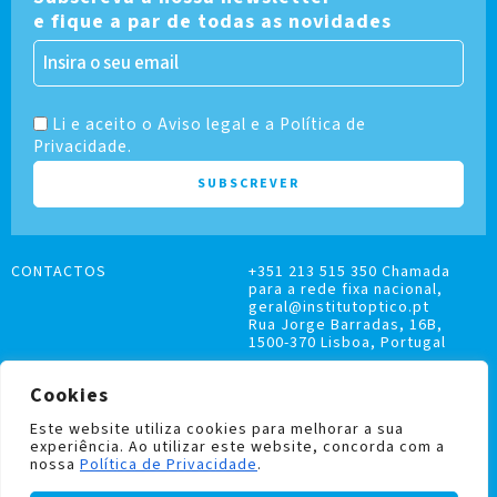
e fique a par de todas as novidades
Li e aceito o Aviso legal e a Política de
Privacidade.
CONTACTOS
+351 213 515 350 Chamada
para a rede fixa nacional,
geral@institutoptico.pt
Rua Jorge Barradas, 16B,
1500-370 Lisboa, Portugal
Cookies
Este website utiliza cookies para melhorar a sua
experiência. Ao utilizar este website, concorda com a
LIVRO DE RECLAMAÇÕES
nossa
Política de Privacidade
.
POLÍTICA DE PRIVACIDADE E COOKIES