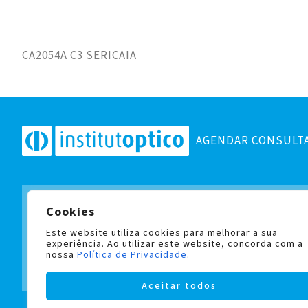
CA2054A C3 SERICAIA
AGENDAR CONSULT
Cookies
Subscreva a nossa newslett
e fique a par de todas as no
Este website utiliza cookies para melhorar a sua
experiência. Ao utilizar este website, concorda com a
nossa
Política de Privacidade
.
Aceitar todos