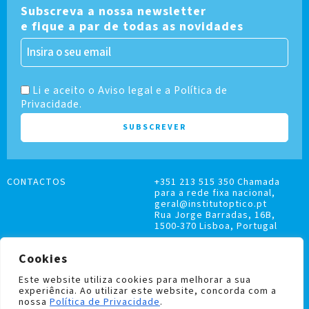
Subscreva a nossa newsletter
e fique a par de todas as novidades
Li e aceito o Aviso legal e a Política de
Privacidade.
CONTACTOS
+351 213 515 350 Chamada
para a rede fixa nacional,
geral@institutoptico.pt
Rua Jorge Barradas, 16B,
1500-370 Lisboa, Portugal
Cookies
Este website utiliza cookies para melhorar a sua
experiência. Ao utilizar este website, concorda com a
LIVRO DE RECLAMAÇÕES
nossa
Política de Privacidade
.