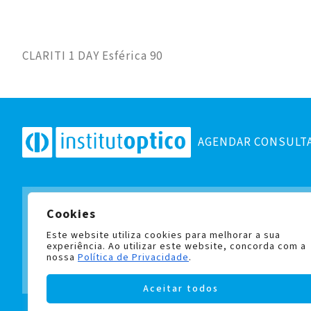
CLARITI 1 DAY Esférica 90
AGENDAR CONSULT
Cookies
Subscreva a nossa newslett
e fique a par de todas as no
Este website utiliza cookies para melhorar a sua
experiência. Ao utilizar este website, concorda com a
nossa
Política de Privacidade
.
Aceitar todos