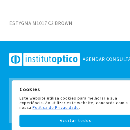
ESTYGMA M1017 C2 BROWN
AGENDAR CONSULT
Cookies
Subscreva a nossa newslett
e fique a par de todas as no
Este website utiliza cookies para melhorar a sua
experiência. Ao utilizar este website, concorda com a
nossa
Política de Privacidade
.
Aceitar todos