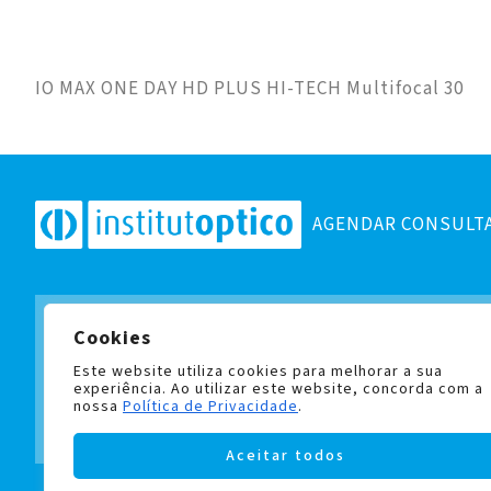
IO MAX ONE DAY HD PLUS HI-TECH Multifocal 30
AGENDAR CONSULT
Cookies
Subscreva a nossa newslett
e fique a par de todas as no
Este website utiliza cookies para melhorar a sua
experiência. Ao utilizar este website, concorda com a
nossa
Política de Privacidade
.
Aceitar todos