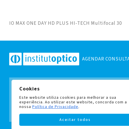
IO MAX ONE DAY HD PLUS HI-TECH Multifocal 30
AGENDAR CONSULT
Cookies
Subscreva a nossa newslett
e fique a par de todas as no
Este website utiliza cookies para melhorar a sua
experiência. Ao utilizar este website, concorda com a
nossa
Política de Privacidade
.
Aceitar todos