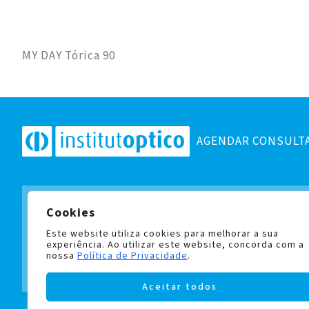
MY DAY Tórica 90
AGENDAR CONSULT
Cookies
Subscreva a nossa newslett
e fique a par de todas as no
Este website utiliza cookies para melhorar a sua
experiência. Ao utilizar este website, concorda com a
nossa
Política de Privacidade
.
Aceitar todos