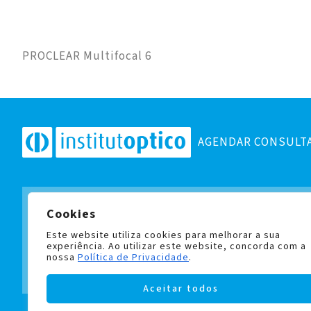
PROCLEAR Multifocal 6
AGENDAR CONSULT
Cookies
Subscreva a nossa newslett
e fique a par de todas as no
Este website utiliza cookies para melhorar a sua
experiência. Ao utilizar este website, concorda com a
nossa
Política de Privacidade
.
Aceitar todos