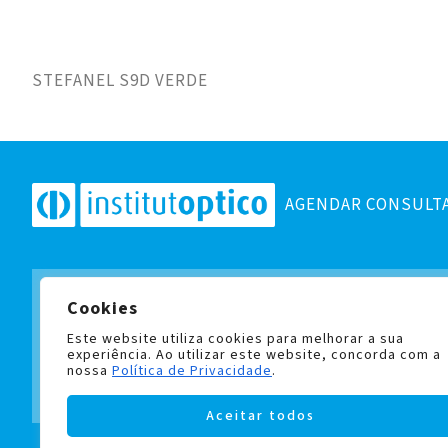
STEFANEL S9D VERDE
AGENDAR CONSULT
Cookies
Subscreva a nossa newslett
e fique a par de todas as no
Este website utiliza cookies para melhorar a sua
experiência. Ao utilizar este website, concorda com a
nossa
Política de Privacidade
.
Aceitar todos