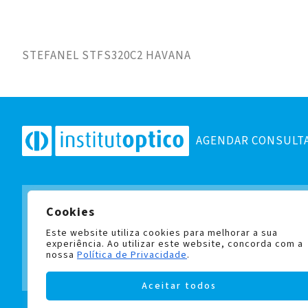
STEFANEL STFS320C2 HAVANA
AGENDAR CONSULT
Cookies
Subscreva a nossa newslett
e fique a par de todas as no
Este website utiliza cookies para melhorar a sua
experiência. Ao utilizar este website, concorda com a
nossa
Política de Privacidade
.
Aceitar todos