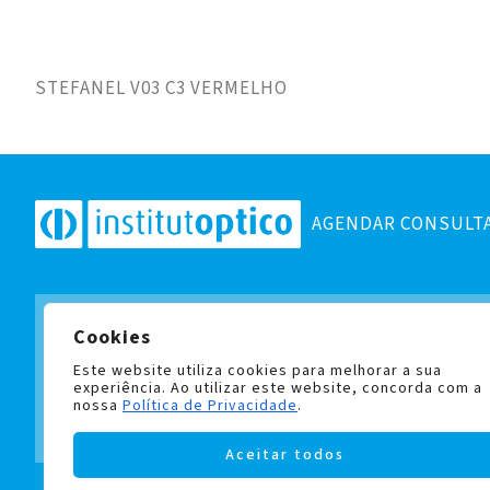
STEFANEL V03 C3 VERMELHO
AGENDAR CONSULT
Cookies
Subscreva a nossa newslett
e fique a par de todas as no
Este website utiliza cookies para melhorar a sua
experiência. Ao utilizar este website, concorda com a
nossa
Política de Privacidade
.
Aceitar todos