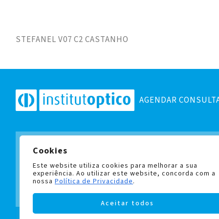
STEFANEL V07 C2 CASTANHO
AGENDAR CONSULT
Cookies
Subscreva a nossa newslett
e fique a par de todas as no
Este website utiliza cookies para melhorar a sua
experiência. Ao utilizar este website, concorda com a
nossa
Política de Privacidade
.
Aceitar todos