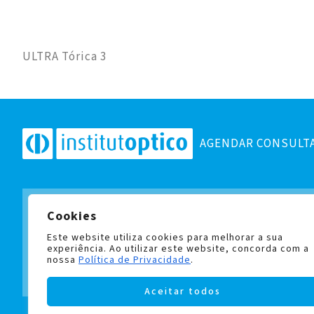
ULTRA Tórica 3
AGENDAR CONSULT
Cookies
Subscreva a nossa newslett
e fique a par de todas as no
Este website utiliza cookies para melhorar a sua
experiência. Ao utilizar este website, concorda com a
nossa
Política de Privacidade
.
Aceitar todos