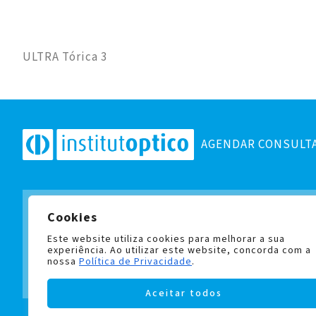
ULTRA Tórica 3
AGENDAR CONSULT
Cookies
Subscreva a nossa newslett
e fique a par de todas as no
Este website utiliza cookies para melhorar a sua
experiência. Ao utilizar este website, concorda com a
nossa
Política de Privacidade
.
Aceitar todos