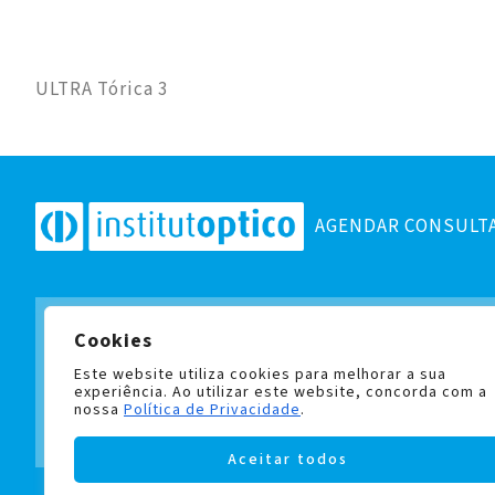
ULTRA Tórica 3
AGENDAR CONSULT
Cookies
Subscreva a nossa newslett
e fique a par de todas as no
Este website utiliza cookies para melhorar a sua
experiência. Ao utilizar este website, concorda com a
nossa
Política de Privacidade
.
Aceitar todos