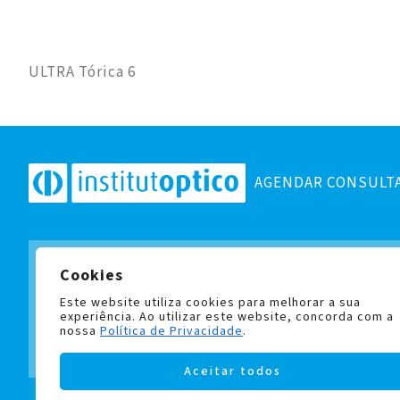
ULTRA Tórica 6
AGENDAR CONSULT
Cookies
Subscreva a nossa newslett
e fique a par de todas as no
Este website utiliza cookies para melhorar a sua
experiência. Ao utilizar este website, concorda com a
nossa
Política de Privacidade
.
Aceitar todos