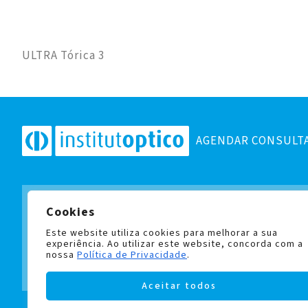
ULTRA Tórica 3
AGENDAR CONSULT
Cookies
Subscreva a nossa newslett
e fique a par de todas as no
Este website utiliza cookies para melhorar a sua
experiência. Ao utilizar este website, concorda com a
nossa
Política de Privacidade
.
Aceitar todos