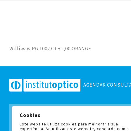
Williwaw PG 1002 C1 +1,00 ORANGE
AGENDAR CONSULT
Cookies
Subscreva a nossa newslett
e fique a par de todas as no
Este website utiliza cookies para melhorar a sua
experiência. Ao utilizar este website, concorda com a