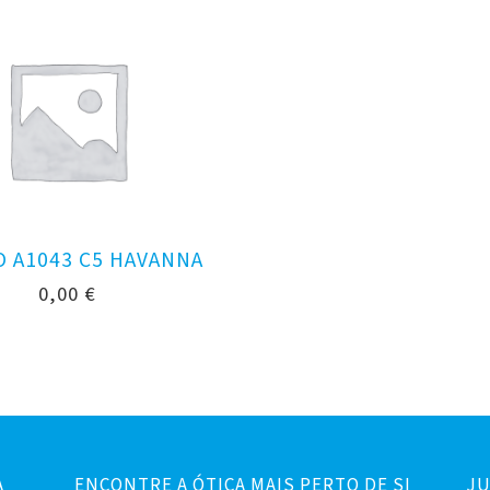
O A1043 C5 HAVANNA
0,00
€
A
ENCONTRE A ÓTICA MAIS PERTO DE SI
JU