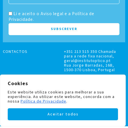
Li e aceito o Aviso legal e a Política de
Privacidade.
CONTACTOS
+351 213 515 350 Chamada
para a rede fixa nacional,
geral@institutoptico.pt
Rua Jorge Barradas, 16B,
1500-370 Lisboa, Portugal
Cookies
Este website utiliza cookies para melhorar a sua
experiência. Ao utilizar este website, concorda com a
LIVRO DE RECLAMAÇÕES
nossa
Política de Privacidade
.
POLÍTICA DE PRIVACIDADE E COOKIES
Aceitar todos
Institutoptico ©
2026
– Todos os direitos