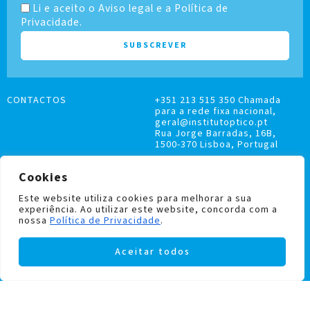
Li e aceito o Aviso legal e a Política de
Privacidade.
CONTACTOS
+351 213 515 350 Chamada
para a rede fixa nacional,
geral@institutoptico.pt
Rua Jorge Barradas, 16B,
1500-370 Lisboa, Portugal
Cookies
Este website utiliza cookies para melhorar a sua
experiência. Ao utilizar este website, concorda com a
LIVRO DE RECLAMAÇÕES
nossa
Política de Privacidade
.
POLÍTICA DE PRIVACIDADE E COOKIES
Aceitar todos
Institutoptico ©
2026
– Todos os direitos
reservados.