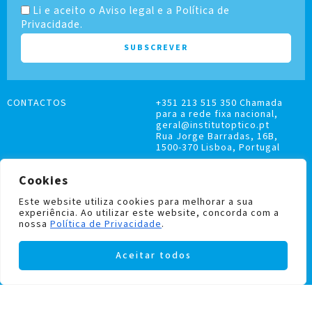
Li e aceito o Aviso legal e a Política de
Privacidade.
CONTACTOS
+351 213 515 350 Chamada
para a rede fixa nacional,
geral@institutoptico.pt
Rua Jorge Barradas, 16B,
1500-370 Lisboa, Portugal
Cookies
Este website utiliza cookies para melhorar a sua
experiência. Ao utilizar este website, concorda com a
LIVRO DE RECLAMAÇÕES
nossa
Política de Privacidade
.
POLÍTICA DE PRIVACIDADE E COOKIES
Aceitar todos
Institutoptico ©
2026
– Todos os direitos
reservados.