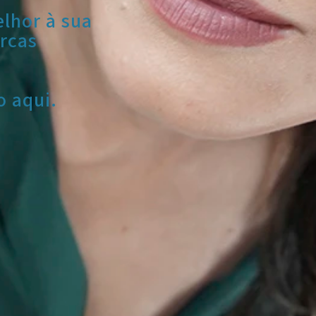
elhor à sua
rcas
o aqui.