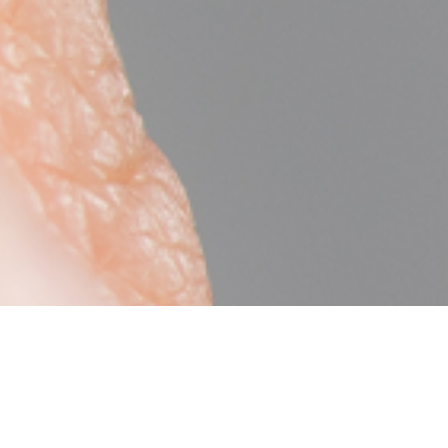
AY
PRECISION
LEAR
SOFLENS