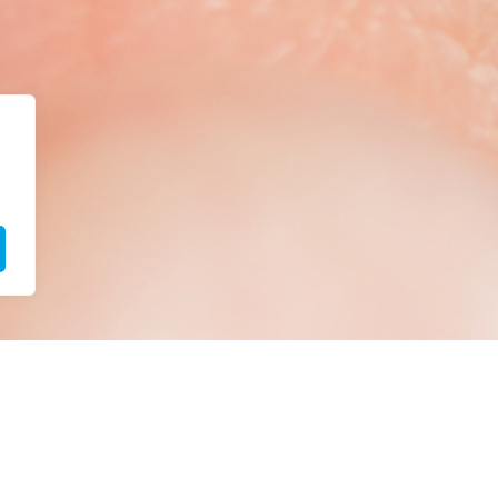
DAILIES
MY D
IO MAX
PROC