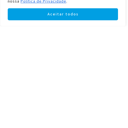
nossa
Política de Privacidade
.
Aceitar todos
FEATURED
CIERZO ELEGANCE CEVA1018
FEATURED