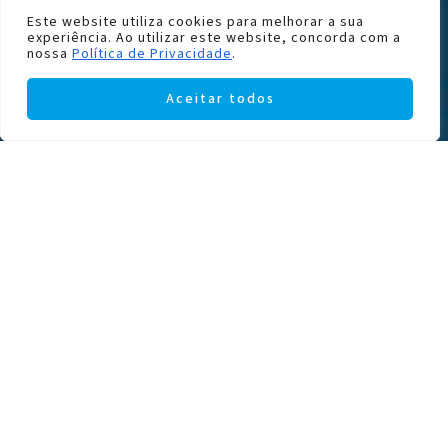
Este website utiliza cookies para melhorar a sua
experiência. Ao utilizar este website, concorda com a
nossa
Política de Privacidade
.
Aceitar todos
+
−
×
ATRAVÉS DO OLHAR
Rua Clemente Meneres, 49, 4050-202
PORTO
5