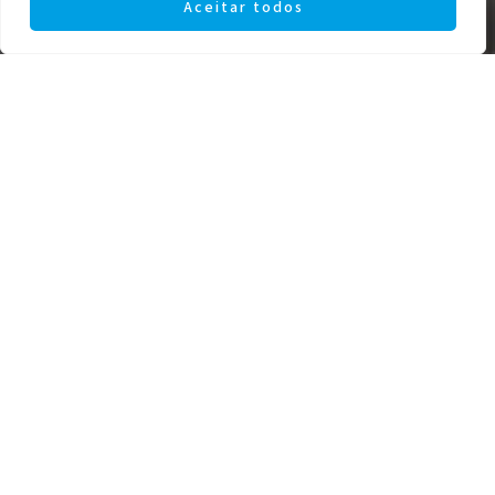
Aceitar todos
SAVINGS PLAN
IO ADVANTAGES
How does it
work?
Choose a plan and
start accumulating
credit to use on
future purchases
The credit can be
used on any product