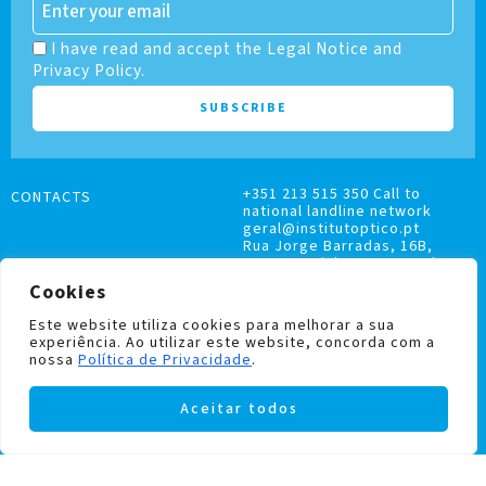
I have read and accept the Legal Notice and
Privacy Policy.
+351 213 515 350 Call to
CONTACTS
national landline network
geral@institutoptico.pt
Rua Jorge Barradas, 16B,
1500-370 Lisboa, Portugal
Cookies
Este website utiliza cookies para melhorar a sua
experiência. Ao utilizar este website, concorda com a
nossa
Política de Privacidade
.
COMPLAINTS BOOK
Aceitar todos
PRIVACY AND COOKIES POLICY
Institutoptico ©
2026
– All rights reserved.