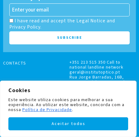
I have read and accept the Legal Notice and
Privacy Policy.
+351 213 515 350 Call to
CONTACTS
national landline network
geral@institutoptico.pt
Rua Jorge Barradas, 16B,
1500-370 Lisboa, Portugal
Cookies
Este website utiliza cookies para melhorar a sua
experiência. Ao utilizar este website, concorda com a
nossa
Política de Privacidade
.
COMPLAINTS BOOK
Aceitar todos
PRIVACY AND COOKIES POLICY