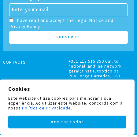
I have read and accept the Legal Notice and
Privacy Policy.
+351 213 515 350 Call to
CONTACTS
national landline network
geral@institutoptico.pt
Rua Jorge Barradas, 16B,
1500-370 Lisboa, Portugal
Cookies
Este website utiliza cookies para melhorar a sua
experiência. Ao utilizar este website, concorda com a
nossa
Política de Privacidade
.
COMPLAINTS BOOK
Aceitar todos
PRIVACY AND COOKIES POLICY