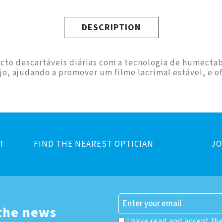
DESCRIPTION
cto descartáveis diárias com a tecnologia de humectab
o, ajudando a promover um filme lacrimal estável, e o
T
FIND THE NEAREST OPTICIAN
JO
 the news
I have read and accept th